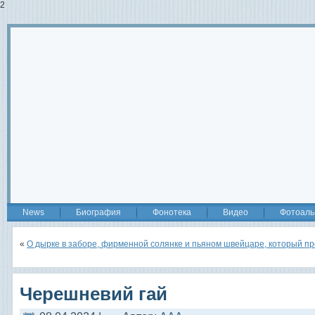
2
News
Биография
Фонотека
Видео
Фотоаль
«
О дырке в заборе, фирменной солянке и пьяном швейцаре, который п
Черешневий гай