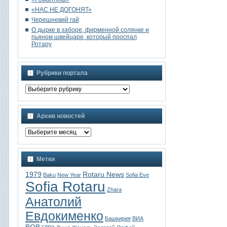
«НАС НЕ ДОГОНЯТ»
Черешневий гай
О дырке в заборе, фирменной солянке и
пьяном швейцаре, который проспал
Ротару
Рубрики портала
Архив новостей
Метки
1979
Rotaru News
Baku
New Year
Sofia Eve
Sofia Rotaru
Zhara
Анатолий
Евдокименко
Башкирия
ВИА