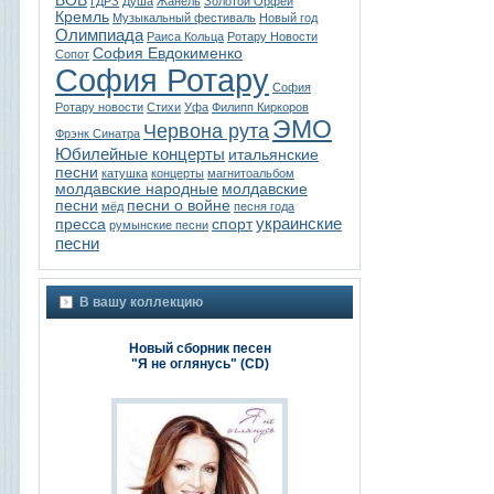
ВОВ
ГДРЗ
Душа
Жанель
Золотой Орфей
Кремль
Музыкальный фестиваль
Новый год
Олимпиада
Раиса Кольца
Ротару Новости
София Евдокименко
Сопот
София Ротару
София
Ротару новости
Стихи
Уфа
Филипп Киркоров
ЭМО
Червона рута
Фрэнк Синатра
Юбилейные концерты
итальянские
песни
катушка
концерты
магнитоальбом
молдавские народные
молдавские
песни
песни о войне
мёд
песня года
украинские
пресса
спорт
румынские песни
песни
В вашу коллекцию
Новый сборник песен
"Я не оглянусь" (CD)