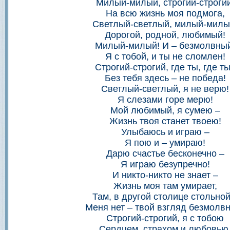
Милый-милый, строгий-строгий
На всю жизнь моя подмога,
Светлый-светлый, милый-милы
Дорогой, родной, любимый!
Милый-милый! И – безмолвны
Я с тобой, и ты не сломлен!
Строгий-строгий, где ты, где т
Без тебя здесь – не победа!
Светлый-светлый, я не верю!
Я слезами горе мерю!
Мой любимый, я сумею –
Жизнь твоя станет твоею!
Улыбаюсь и играю –
Я пою и – умираю!
Дарю счастье бесконечно –
Я играю безупречно!
И никто-никто не знает –
Жизнь моя там умирает,
Там, в другой столице стольной
Меня нет – твой взгляд безмолв
Строгий-строгий, я с тобою
Сердцем, страхом и любовью