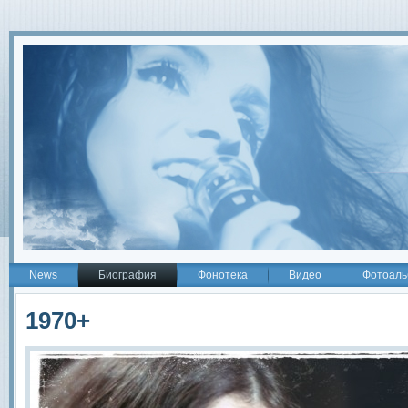
2
News
Биография
Фонотека
Видео
Фотоаль
1970+