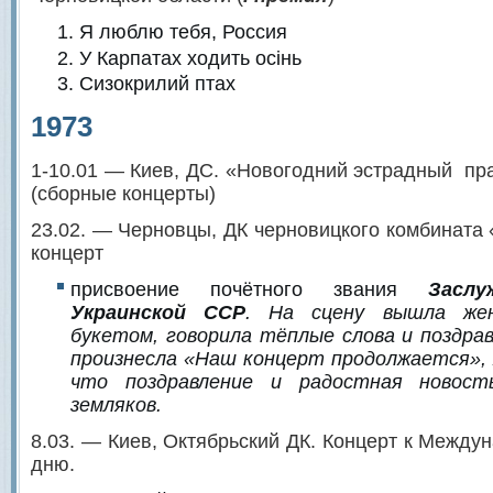
Я люблю тебя, Россия
У Карпатах ходить осiнь
Сизокрилий птах
1973
1-10.01 — Киев, ДС. «Новогодний эстрадный пр
(сборные концерты)
23.02. — Черновцы, ДК черновицкого комбината
концерт
присвоение почётного звания
З
асл
Украинской ССР
. На сцену вышла же
букетом, говорила тёплые слова и поздра
произнесла «Наш концерт продолжается», 
что поздравление и радостная новос
земляков.
8.03. — Киев, Октябрьский ДК. Концерт к Между
дню.