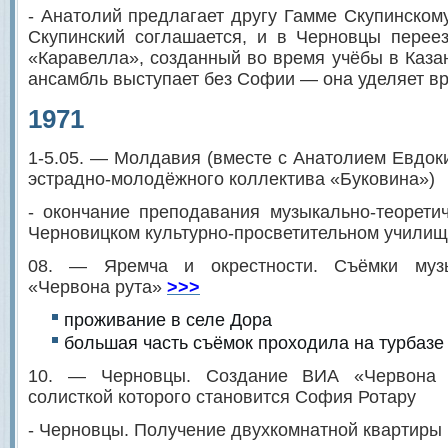
- Анатолий предлагает другу Гамме Скупинскому
Скупинский соглашается, и в Черновцы перее
«Каравелла», созданный во время учёбы в Каза
ансамбль выступает без Софии — она уделяет вр
1971
1-5.05. — Молдавия (вместе с Анатолием Евдок
эстрадно-молодёжного коллектива «Буковина»)
- окончание преподавания музыкально-теорети
Черновицком культурно-просветительном учили
08. — Яремча и окрестности. Съёмки муз
«Червона рута»
>>>
проживание в селе Дора
большая часть съёмок проходила на турбаз
10. — Черновцы. Создание ВИА «Червона р
солисткой которого становится София Ротару
- Черновцы. Получение двухкомнатной квартиры 