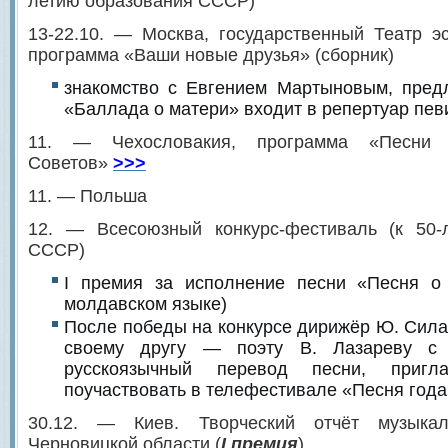
летию образования СССР)
13-22.10. — Москва, государственный Театр э
программа «Ваши новые друзья» (сборник)
знакомство с Евгением Мартыновым, пред
«Баллада о матери» входит в репертуар пе
11. — Чехословакия, программа «Песни
Советов»
>>>
11. — Польша
12. — Всесоюзный конкурс-фестиваль (к 50-
СССР)
I премия за исполнение песни «Песня о
молдавском языке)
После победы на конкурсе дирижёр Ю. Сила
своему другу — поэту В. Лазареву с 
русскоязычный перевод песни, пригл
поучаствовать в телефестивале «Песня года
30.12. — Киев. Творческий отчёт музыкал
Черновицкой области (
I премия
)