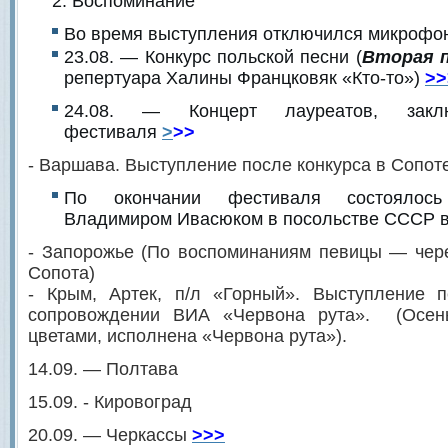
Воспоминание
Во время выступления отключился микрофо
23.08. — Конкурс польской песни (
Вторая 
репертуара Халины Францковяк «Кто-то»)
>>
24.08. — Концерт лауреатов, закл
фестиваля
>
>>
- Варшава. Выступление после конкурса в Сопоте
По окончании фестиваля состоялос
Владимиром Ивасюком в посольстве СССР 
- Запорожье (По воспоминаниям певицы — чер
Сопота)
- Крым, Артек, п/л «Горный». Выступление 
сопровождении ВИА «Червона рута». (Осень
цветами, исполнена «Червона рута»).
14.09. — Полтава
15.09. - Кировоград
20.09. — Черкассы
>>>