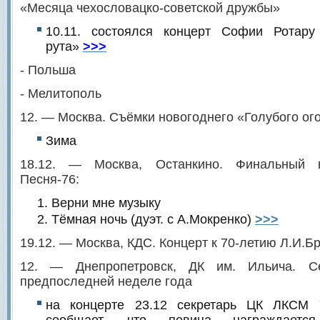
«Месяца чехословацко-советской дружбы»
10.11. состоялся концерт Софии Ротар
рута»
>>>
- Польша
- Мелитополь
12. — Москва. Съёмки новогоднего «Голубого ог
Зима
18.12. — Москва, Останкино. Финальный 
Песня-76:
Верни мне музыку
Тёмная ночь (дуэт. с А.Мокренко)
>>>
19.12. — Москва, КДС. Концерт к 70-летию Л.И.Б
12. — Днепропетровск, ДК им. Ильича. С
предпоследней неделе года
на концерте 23.12 секретарь ЦК ЛКСМ 