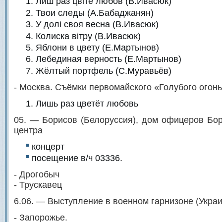
Лиш раз цвiте любов (В.Ивасюк)
Твои следы (А.Бабаджанян)
У долi своя весна (В.Ивасюк)
Колиска вiтру (В.Ивасюк)
Яблони в цвету (Е.Мартынов)
Лебединая верность (Е.Мартынов)
Жёлтый портфель (С.Муравьёв)
- Москва. Съёмки первомайского «Голубого огон
Лишь раз цветёт любовь
05. — Борисов (Белоруссия), дом офицеров Бор
центра
концерт
посещение в/ч 03336.
- Дрогобыч
- Трускавец
6.06. — Выступление в военном гарнизоне (Украи
- Запорожье.