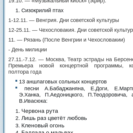
19.10. — «Музыкальный киоск» (эфир):
Сизокрилий птах
1-12.11. — Венгрия. Дни советской культуры
12-25.11. — Чехословакия. Дни советской культу
11. — Рязань (После Венгрии и Чехословакии)
- День милиции
27.11.-7.12. — Москва, Театр эстрады на Берсе
Премьера новой концертной программы, ко
полтора года
13 аншлаговых сольных концертов
песни А.Бабаджаняна, Е.Доги, Е.Марты
Э.Ханка, П.Аедоницкого, П.Теодоровича,
В.Ивасюка:
Червона рута
Лишь раз цветёт любовь
Кленовый огонь
Баллада о мальвах