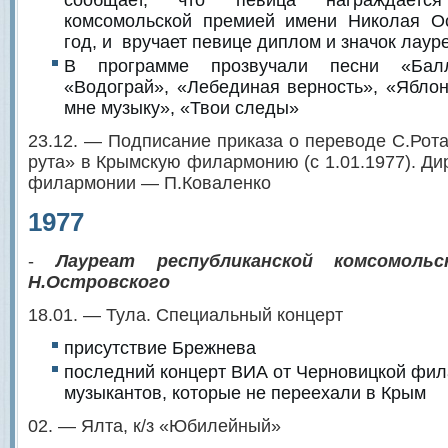
сообщает, что певица награждается 
комсомольской премией имени Николая Ос
год, и вручает певице диплом и значок лаур
В программе прозвучали песни «Бал
«Водограй», «Лебединая верность», «Яблон
мне музыку», «Твои следы»
23.12. — Подписание приказа о переводе С.Рот
рута» в Крымскую филармонию (с 1.01.1977). Ди
филармонии — П.Коваленко
1977
-
Лауреат республиканской комсомоль
Н.Островского
18.01. — Тула. Специальный концерт
присутствие Брежнева
последний концерт ВИА от Черновицкой фил
музыкантов, которые не переехали в Крым
02. — Ялта, к/з «Юбилейный»