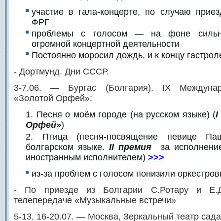
участие в гала-концерте, по случаю прие
ФРГ
проблемы с голосом — на фоне сильно
огромной концертной деятельности
Постоянно моросил дождь, и к концу гастрол
- Дортмунд. Дни СССР.
3-7.06. — Бургас (Болгария). IX Междуна
«Золотой Орфей»:
Песня о моём городе (на русском языке) (
I
Орфей»
)
Птица (песня-посвящение певице Па
болгарском языке.
II премия
за исполнение
иностранным исполнителем)
>>>
из-за проблем с голосом понизили оркестров
- По приезде из Болгарии С.Ротару и Е.
телепередаче «Музыкальные встречи»
5-13, 16-20.07. — Москва, Зеркальный театр сад