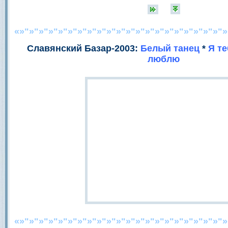
«»"»"»"»"»"»"»"»"»"»"»"»"»"»"»"»"»"»"»"»"»"»
Славянский Базар-2003:
Белый танец
*
Я т
люблю
«»"»"»"»"»"»"»"»"»"»"»"»"»"»"»"»"»"»"»"»"»"»