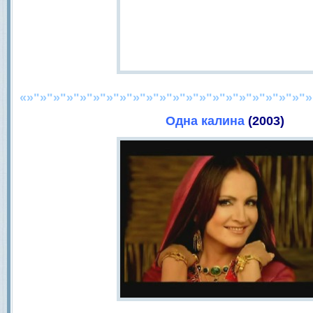
«»"»"»"»"»"»"»"»"»"»"»"»"»"»"»"»"»"»"»"»"»"»
Одна калина
(2003)