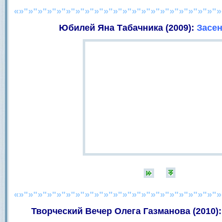
«»"»"»"»"»"»"»"»"»"»"»"»"»"»"»"»"»"»"»"»"»"»
Юбилей Яна Табачника (2009):
Засе
«»"»"»"»"»"»"»"»"»"»"»"»"»"»"»"»"»"»"»"»"»"»
Творческий Вечер Олега Газманова (2010)