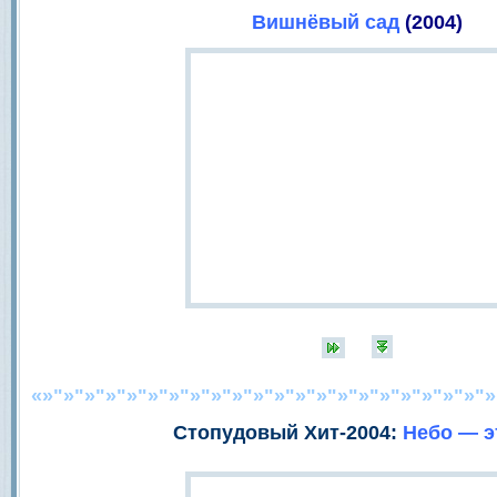
Вишнёвый сад
(2004)
«»"»"»"»"»"»"»"»"»"»"»"»"»"»"»"»"»"»"»"»"»"»
Стопудовый Хит-2004:
Небо — э