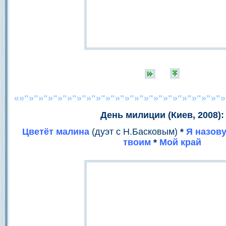
«»"»"»"»"»"»"»"»"»"»"»"»"»"»"»"»"»"»"»"»"»"»
День милиции (Киев, 2008):
Цветёт малина
(дуэт с Н.Басковым)
*
Я назов
твоим
*
Мой край