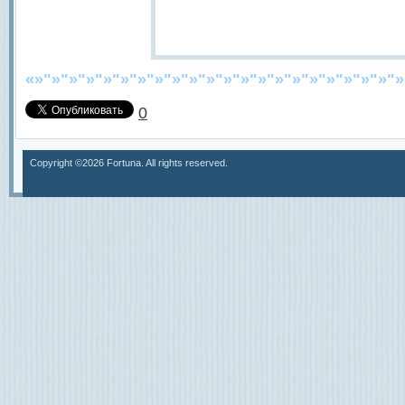
«»"»"»"»"»"»"»"»"»"»"»"»"»"»"»"»"»"»"»"»"»"»
0
Copyright ©2026 Fortuna. All rights reserved.