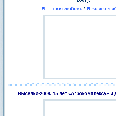
2007):
Я — твоя любовь
*
Я же его лю
«»"»"»"»"»"»"»"»"»"»"»"»"»"»"»"»"»"»"»"»"»"»
Выселки-2008. 15 лет «Агрокомплексу» и 