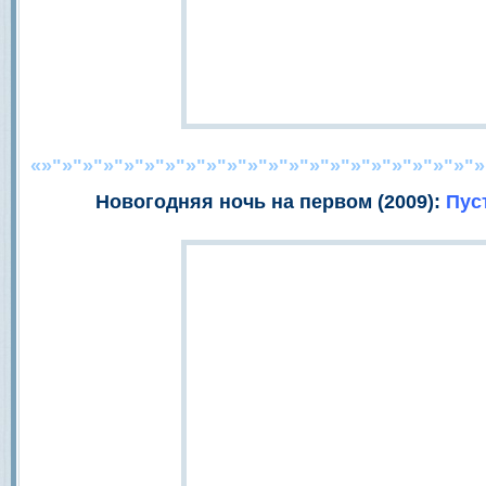
«»"»"»"»"»"»"»"»"»"»"»"»"»"»"»"»"»"»"»"»"»"»
Новогодняя ночь на первом (2009):
Пус