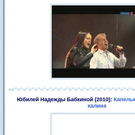
«»"»"»"»"»"»"»"»"»"»"»"»"»"»"»"»"»"»"»"»"»"»
Юбилей Надежды Бабкиной (2010):
Капель
калина