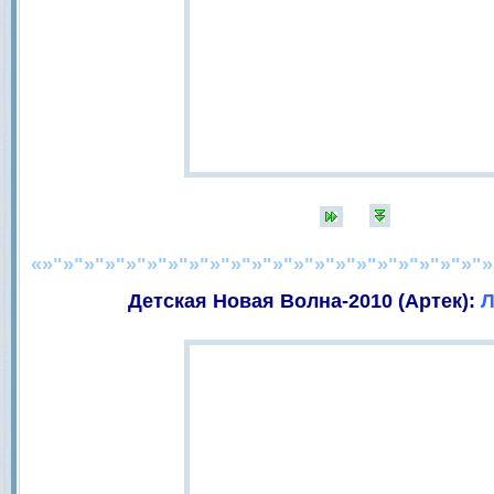
«»"»"»"»"»"»"»"»"»"»"»"»"»"»"»"»"»"»"»"»"»"»
Детская Новая Волна-2010 (Артек):
Л