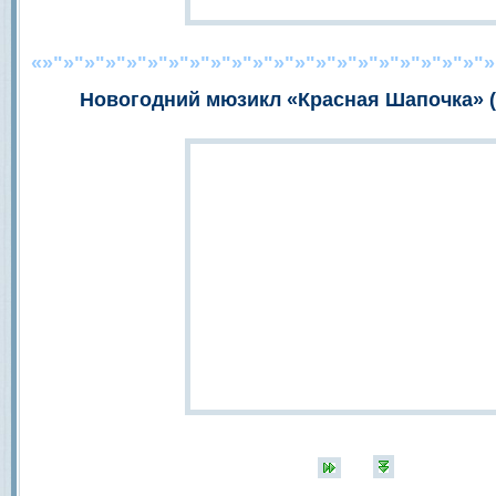
«»"»"»"»"»"»"»"»"»"»"»"»"»"»"»"»"»"»"»"»"»"»
Новогодний мюзикл «Красная Шапочка»