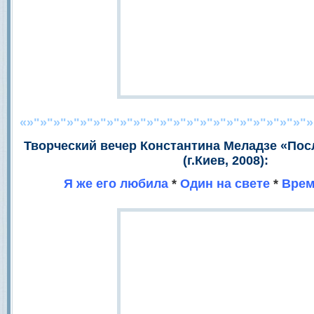
«»"»"»"»"»"»"»"»"»"»"»"»"»"»"»"»"»"»"»"»"»"»
Творческий вечер Константина Меладзе «Пос
(г.Киев, 2008):
Я же его любила
*
Один на свете
*
Врем