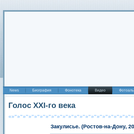
2
News
Биография
Фонотека
Видео
Фотоаль
Голос XXI-го века
«»"»"»"»"»"»"»"»"»"»"»"»"»"»"»"»"»"»"»"»"»"»
Закулисье. (Ростов-на-Дону, 20