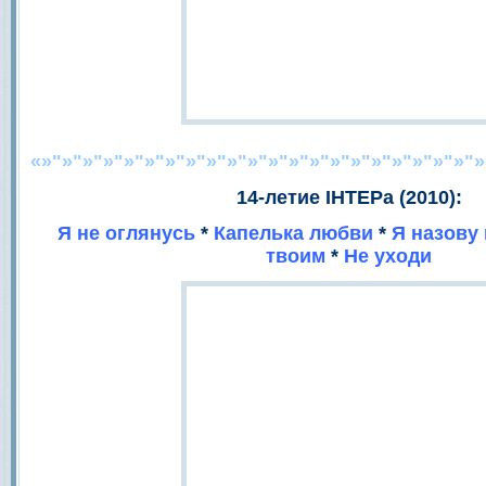
«»"»"»"»"»"»"»"»"»"»"»"»"»"»"»"»"»"»"»"»"»"»
14-летие IНТЕРа (2010):
Я не оглянусь
*
Капелька любви
*
Я назову
твоим
*
Не уходи