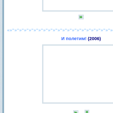
«»"»"»"»"»"»"»"»"»"»"»"»"»"»"»"»"»"»"»"»"»"»
И полетим!
(2006)