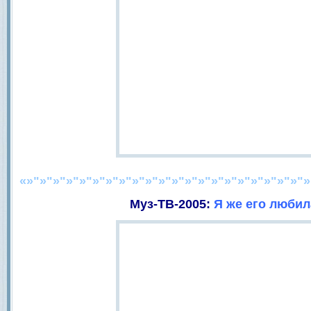
«»"»"»"»"»"»"»"»"»"»"»"»"»"»"»"»"»"»"»"»"»"»
Муз-ТВ-2005:
Я же его любил