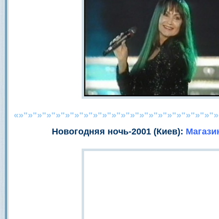
«»"»"»"»"»"»"»"»"»"»"»"»"»"»"»"»"»"»"»"»"»"»
Новогодняя ночь-2001 (Киев):
Магази