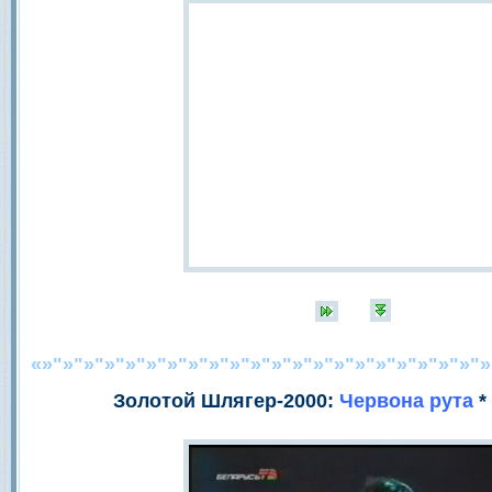
«»"»"»"»"»"»"»"»"»"»"»"»"»"»"»"»"»"»"»"»"»"»
Золотой Шлягер-2000:
Червона рута
*