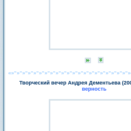
«»"»"»"»"»"»"»"»"»"»"»"»"»"»"»"»"»"»"»"»"»"»
Творческий вечер Андрея Дементьева (20
верность