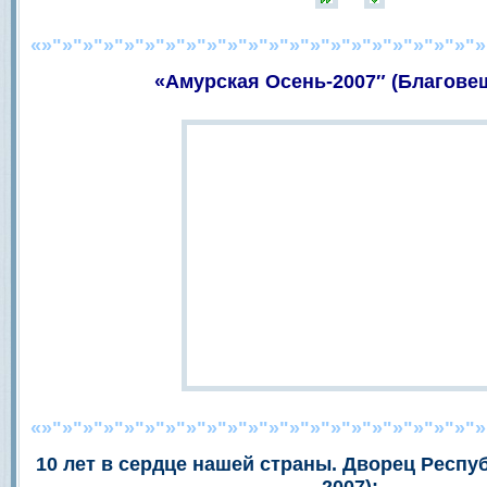
«»"»"»"»"»"»"»"»"»"»"»"»"»"»"»"»"»"»"»"»"»"»
«Амурская Осень-2007″ (Благове
«»"»"»"»"»"»"»"»"»"»"»"»"»"»"»"»"»"»"»"»"»"»
10 лет в сердце нашей страны. Дворец Респуб