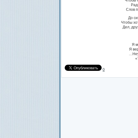
Чтобы 
Рад
Слов п
До си
Чтобы хот
Дел, дру
Я м
Я ве
…Неу
«
0