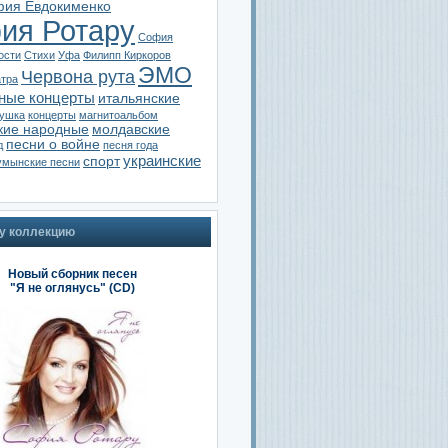
ия Евдокименко
ия Ротару
София
ости
Стихи
Уфа
Филипп Киркоров
ЭМО
Червона рута
атра
ные концерты
итальянские
тушка
концерты
магнитоальбом
кие народные
молдавские
песни о войне
д
песня года
украинские
спорт
умынские песни
у коллекцию
Новый сборник песен
"Я не оглянусь" (CD)