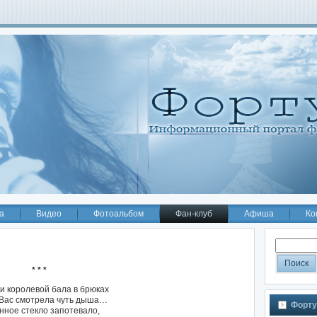
а
Видео
Фотоальбом
Фан-клуб
Афиша
Ко
* * *
и королевой бала в брюках
 Вас смотрела чуть дыша…
Форту
нное стекло запотевало,