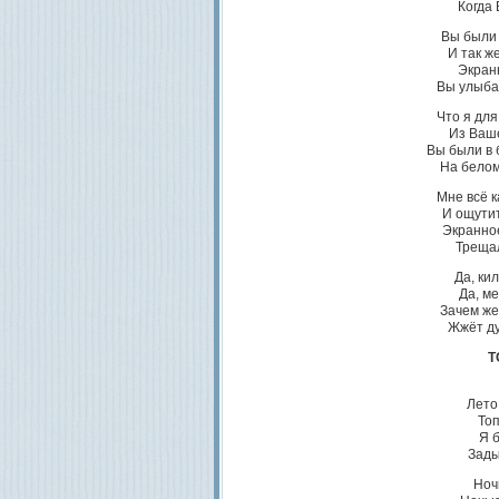
Когда
Вы были 
И так ж
Экранн
Вы улыбал
Что я для
Из Ваш
Вы были в 
На белом
Мне всё к
И ощути
Экранное
Трещал
Да, ки
Да, м
Зачем же
Жжёт ду
Т
Лето
То
Я б
Зады
Ноч