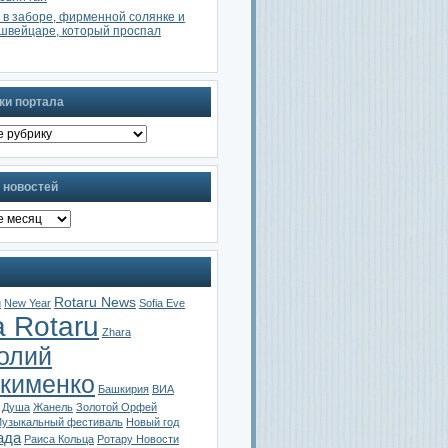
 в заборе, фирменной солянке и
швейцаре, который проспал
ки портала
 новостей
Rotaru News
u
New Year
Sofia Eve
a Rotaru
Zhara
олий
кименко
Башкирия
ВИА
Душа
Жанель
Золотой Орфей
узыкальный фестиваль
Новый год
ада
Раиса Кольца
Ротару Новости