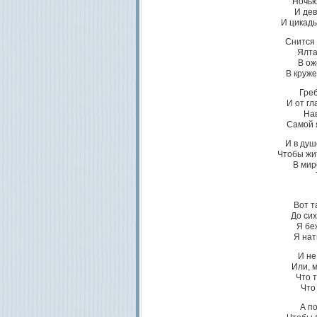
Ночью
И дев
И цикад
Снится 
Ялта
В ож
В круже
Греб
И от гл
Нав
Самой 
И в душ
Чтобы жит
В мир
Вот т
До сих
Я бе
Я нат
И не
Или, 
Что 
Что
А по