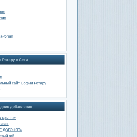
ram
gram
na-forum
 Ротару в Сети
am
льный сайт Софии Ротару
e
дние добавления
а крыше»
тика»
Е ДОГОНЯТ»
вий гай