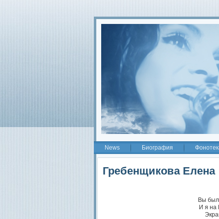
2
News
Биография
Фонотек
Гребенщикова Елена
Вы был
И я на
Экра