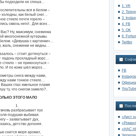
 Вы подходили не спеша…
1. VK
ослепительны вся в белом –
2. Teleg
е холодны, как белый снег…
3. Insta
ое стекло почти горело –
ись сквозь него!.. Для всех…
4. FB
5. OK
 Вас? Ну, максимум, снежинка
6. Fortu
ей многоснежной кутерьмы.
белом. «Девушка с картинки»…
Twitter
, жаль, снежинки не видны…
азалось – стоит дотянуться –
т ладонь прохладный ворс…
София
 стекло – не прикоснуться –
о. И по коже шёл мороз…
FB
лометры снега между нами,
Instagr
ежду нами тонкое стекло…
Oфициа
 Ваших глаз хмельное пламя
YouTub
шу ту, что снегом замело?..
ОЛЬКО ЭТОГО МАЛО
1.
После
 вновь разбрасывает пух
поля-подушки выбивая.
«Аист н
егу – захватывает дух,
«Роман
хаюсь, детство догоняя.
«НАС Н
ью снится моря аромат,
Черешне