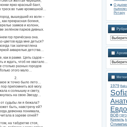
 снится жёлтая черешня,
О дырке
чонки ярко-красный бант,
пьяном 
ы треск во тьме кромешной…
Ротару
город, вышедший из волн –
, как прекрасная богиня,
ерелье замков и колонн,
Рубри
ве зелёном парков дивных.
нем гор причёсана она.
аз-цветов куда мне деться?
сегда так запечатлена
яркой акварелью детства…
Архив
е, как в рамке. Цепь садов –
ь и ждать, чтоб не хватало…
е столько разных городов
Только этого мало…
Метки
2.
акое ж точно было лето…
1979
Bak
 пор припомнить всё могу.
Sofi
жала к солнышку и свету,
кнулась на свою Звезду…
Анат
 от судьбы ли я бежала?
может быть, навстречу ей?
Евдо
тогда девчонка понимала,
ВОВ
 читала в зареве огней?
ГДРЗ
Кремль
М
том, на табуретке стоя,
Олимпи