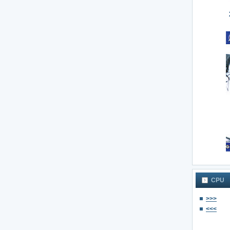
CPU
>>>
<<<