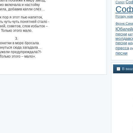
быть поближе к миру звёзд,
Соф
Сопот
ио включала и настойку
Соф
ила, добавив капли слёз…
Ротару нов
х пор я этот пью напиток,
ь чуть-чуть понятней стало -
Фрэнк Син
зей, советов, слов избыток –
Юбилей
Только этого мало.
песни
ка
молдавс
3.
песни
онетки в море бросала
мё
рнуться сюда загадала…
пресса
р
жели предупреждала?!-
песни
Только этого – мало».
В ваш