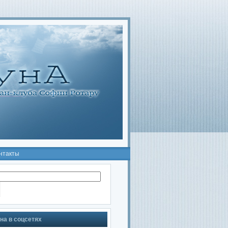
нтакты
на в соцсетях