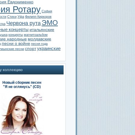
ия Евдокименко
ия Ротару
София
ости
Стихи
Уфа
Филипп Киркоров
ЭМО
Червона рута
атра
ные концерты
итальянские
тушка
концерты
магнитоальбом
кие народные
молдавские
песни о войне
д
песня года
украинские
спорт
умынские песни
у коллекцию
Новый сборник песен
"Я не оглянусь" (CD)