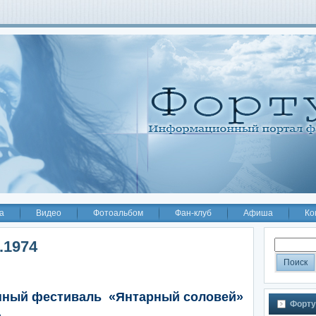
а
Видео
Фотоальбом
Фан-клуб
Афиша
Ко
.1974
нный фестиваль «Янтарный соловей»
Форту