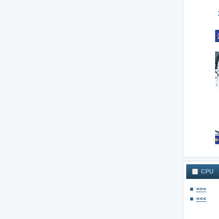
CPU
>>>
<<<