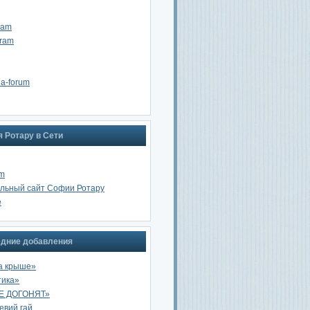
ram
gram
na-forum
 Ротару в Сети
am
льный сайт Софии Ротару
e
дние добавления
а крыше»
тика»
Е ДОГОНЯТ»
вий гай