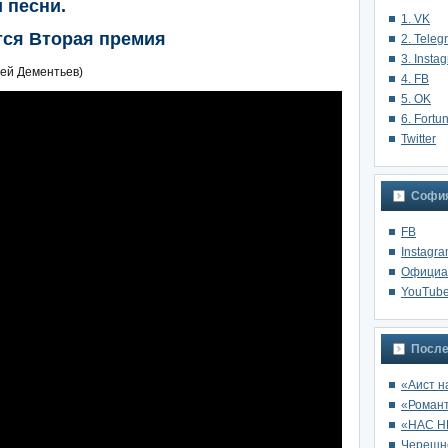
 песни.
1. VK
тся Вторая премия
2. Teleg
3. Insta
рей Дементьев)
4. FB
5. OK
6. Fortu
Twitter
София
FB
Instagr
Oфициа
YouTub
После
«Аист н
«Роман
«НАС Н
Черешне