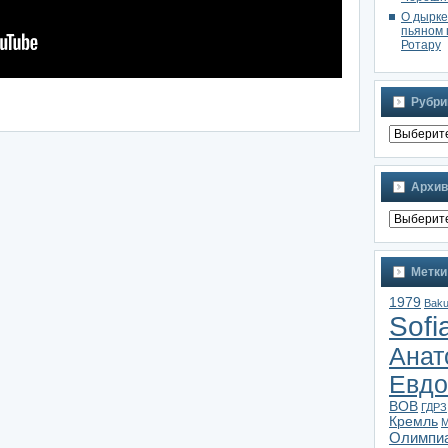
О дырке
пьяном 
Ротару
Рубри
Архив
Метки
1979
Bak
Sofi
Анат
Евдо
ВОВ
ГДРЗ
Кремль
М
Олимпи