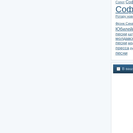
Соф
Сопот
Соф
Ротару нов
Фрэнк Син
Юбилей
песни
ка
молдавс
песни
мё
пресса
р
песни
В ваш