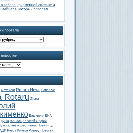
 в заборе, фирменной солянке и
швейцаре, который проспал
ки портала
 новостей
Rotaru News
u
New Year
Sofia Eve
a Rotaru
Zhara
олий
кименко
Башкирия
ВИА
Душа
Жанель
Золотой Орфей
узыкальный фестиваль
Новый год
ада
Раиса Кольца
Ротару Новости