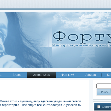
а
Видео
Фотоальбом
Фан-клуб
Афиша
Ко
Может это и к лучшему, ведь здесь не увидишь «ласковой
 территорию – все видит, все контролирует. А уж если ты
Форту