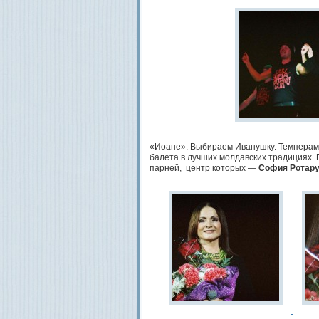
«Иоане». Выбираем Иванушку. Темпераме
балета в лучших молдавских традициях. 
парней, центр которых —
София Ротар