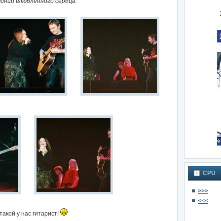
монии влюблённого сердца.
CPU
>>>
<<<
такой у нас гитарист!