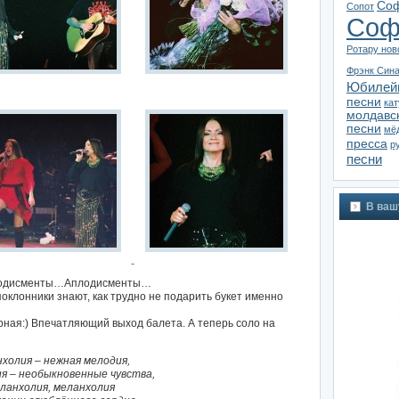
Соф
Сопот
Соф
Ротару нов
Фрэнк Син
Юбилей
песни
ка
молдавс
песни
мё
пресса
р
песни
В ваш
плодисменты…Аплодисменты…
клонники знают, как трудно не подарить букет именно
рная:) Впечатляющий выход балета. А теперь соло на
холия – нежная мелодия,
я – необыкновенные чувства,
ланхолия, меланхолия