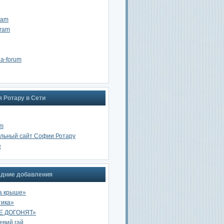
ram
gram
na-forum
 Ротару в Сети
am
льный сайт Софии Ротару
e
дние добавления
а крыше»
тика»
Е ДОГОНЯТ»
вий гай