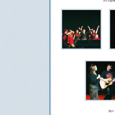
Из гар
Вот 