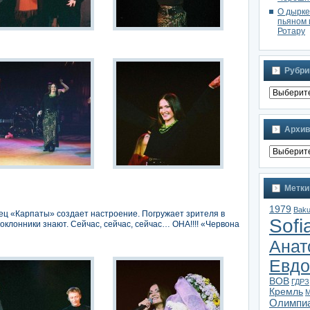
О дырке
пьяном 
Ротару
Рубри
Архив
Метки
1979
Bak
ец «Карпаты» создает настроение. Погружает зрителя в
Sofi
оклонники знают. Сейчас, сейчас, сейчас… ОНА!!!! «Червона
Анат
Евдо
ВОВ
ГДРЗ
Кремль
М
Олимпи