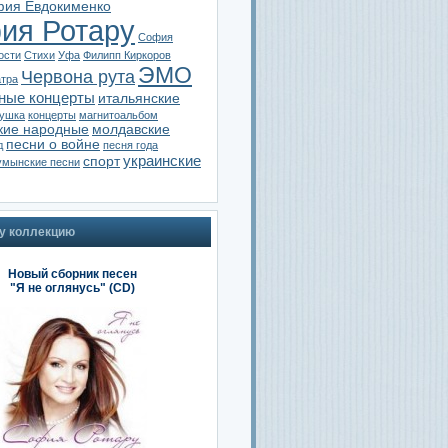
ия Евдокименко
ия Ротару
София
ости
Стихи
Уфа
Филипп Киркоров
ЭМО
Червона рута
атра
ные концерты
итальянские
тушка
концерты
магнитоальбом
кие народные
молдавские
песни о войне
д
песня года
украинские
спорт
умынские песни
у коллекцию
Новый сборник песен
"Я не оглянусь" (CD)