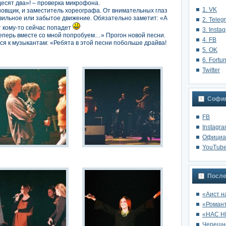
есят два»! – проверка микрофона.
1. VK
новщик, и заместитель хореографа. От внимательных глаз
авильное или забытое движение.
Обязательно заметит: «А
2. Teleg
 кому-то сейчас попадет
3. Insta
 теперь вместе со мной попробуем…»
Прогон новой песни.
4. FB
тся к музыкантам: «Ребята в этой песни побольше драйва!
5. OK
6. Fortu
Twitter
София
FB
Instagr
Oфициа
YouTub
После
«Аист н
«Роман
«НАС Н
Черешне