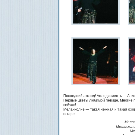
Последний аккорд! Аплодисменты… А
Первые цветы любимой певице. Многие по
сейчас!
Меланколие — такая нежная и такая озо
гитаре…
Мелан
Меланхоли
Ме