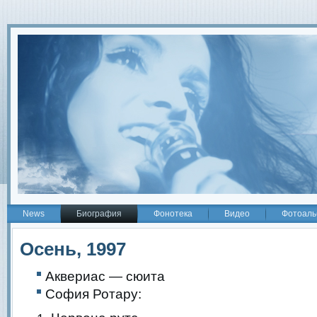
2
News
Биография
Фонотека
Видео
Фотоаль
Осень, 1997
Аквериас — сюита
София Ротару: