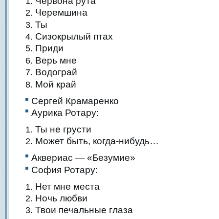
Червона рута
Черемшина
Ты
Сизокрылый птах
Приди
Верь мне
Водограй
Мой край
Сергей Крамаренко
Аурика Ротару:
Ты не грусти
Может быть, когда-нибудь…
Аквериас — «Безумие»
София Ротару:
Нет мне места
Ночь любви
Твои печальные глаза