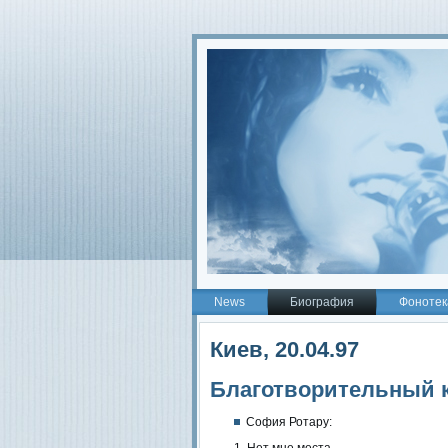
2
News
Биография
Фонотек
Киев, 20.04.97
Благотворительный к
София Ротару:
Нет мне места