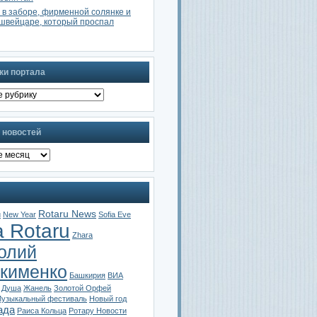
 в заборе, фирменной солянке и
швейцаре, который проспал
ки портала
 новостей
Rotaru News
u
New Year
Sofia Eve
a Rotaru
Zhara
олий
кименко
Башкирия
ВИА
Душа
Жанель
Золотой Орфей
узыкальный фестиваль
Новый год
ада
Раиса Кольца
Ротару Новости