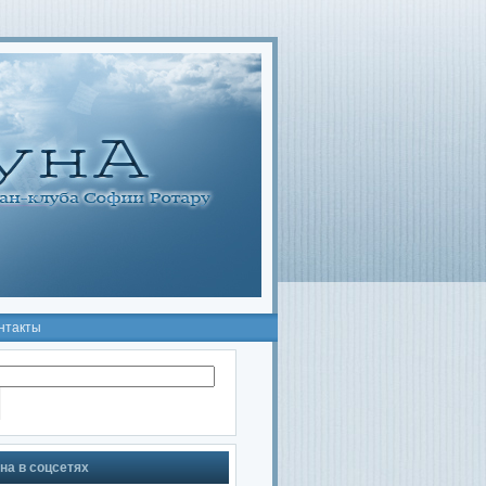
нтакты
на в соцсетях