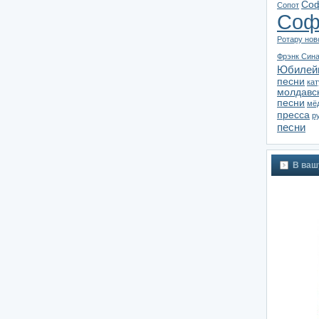
Соф
Сопот
Соф
Ротару нов
Фрэнк Син
Юбилей
песни
ка
молдавс
песни
мё
пресса
р
песни
В ваш