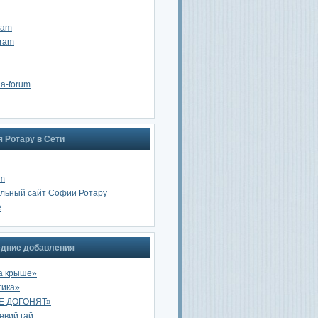
ram
gram
na-forum
 Ротару в Сети
am
льный сайт Софии Ротару
e
дние добавления
а крыше»
тика»
Е ДОГОНЯТ»
вий гай