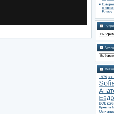
О дырке
пьяном 
Ротару
Рубри
Архив
Метки
1979
Bak
Sofi
Анат
Евдо
ВОВ
ГДРЗ
Кремль
М
Олимпи