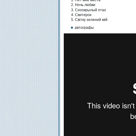
Ночь любви
Сизокрылый птах
Свитерок
Свiтку зелений мiй
автографы