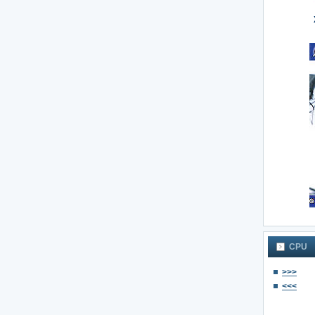
CPU
>>>
<<<