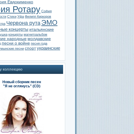
ия Евдокименко
ия Ротару
София
ости
Стихи
Уфа
Филипп Киркоров
ЭМО
Червона рута
атра
ные концерты
итальянские
тушка
концерты
магнитоальбом
кие народные
молдавские
песни о войне
д
песня года
украинские
спорт
умынские песни
у коллекцию
Новый сборник песен
"Я не оглянусь" (CD)