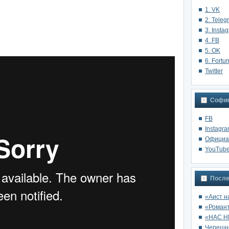
1. VK
2. Teleg
3. Insta
4. FB
5. OK
6. Fortu
Twitter
София
FB
Instagr
Oфициа
YouTub
После
«Аист н
«Роман
«НАС Н
Черешне