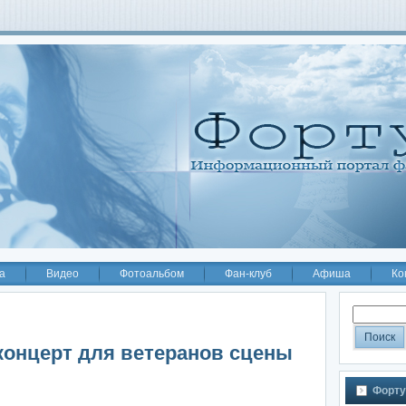
а
Видео
Фотоальбом
Фан-клуб
Афиша
Ко
онцерт для ветеранов сцены
Форту