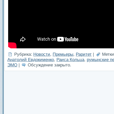
Рубрика:
Новости
,
Премьеры
,
Раритет
|
Метки
Анатолий Евдокименко
,
Раиса Кольца
,
румынские п
ЭМО
|
Обсуждение закрыто.