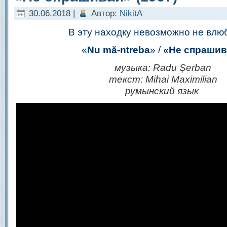
30.06.2018 |
Автор:
NikitA
В эту находку невозможно не влю
«
Nu mă-ntreba
» /
«Не спрашив
музыка: Radu Șerban
текст: Mihai Maximilian
румынский язык