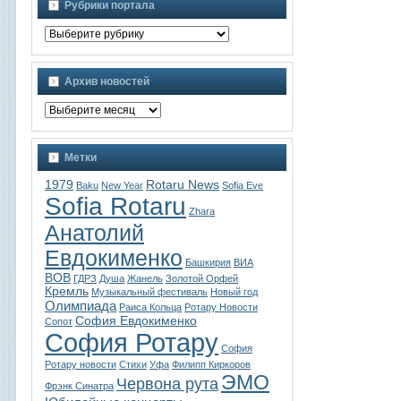
Рубрики портала
Архив новостей
Метки
1979
Rotaru News
Baku
New Year
Sofia Eve
Sofia Rotaru
Zhara
Анатолий
Евдокименко
Башкирия
ВИА
ВОВ
ГДРЗ
Душа
Жанель
Золотой Орфей
Кремль
Музыкальный фестиваль
Новый год
Олимпиада
Раиса Кольца
Ротару Новости
София Евдокименко
Сопот
София Ротару
София
Ротару новости
Стихи
Уфа
Филипп Киркоров
ЭМО
Червона рута
Фрэнк Синатра