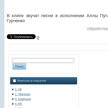
В клипе звучат песни в исполнении Аллы Пу
Гурченко
обработка
0
Фортуна в соцсетях
1. VK
2. Telegram
3. Instagram
4. FB