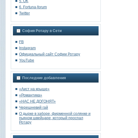
5. OK
6. Fortuna-forum
Twitter
София Ротару в Сети
FB
Instagram
Oфициальный сайт Софии Ротару
YouTube
Последние добавления
«Аист на крыше»
«Романтика»
«НАС НЕ ДОГОНЯТ»
Черешневий гай
О дырке в заборе, фирменной солянке и
пьяном швейцаре, который проспал
Ротару