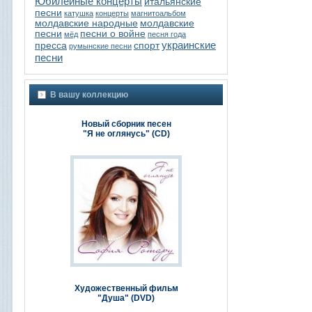
Юбилейные концерты
итальянские
песни
катушка
концерты
магнитоальбом
молдавские народные
молдавские
песни
песни о войне
мёд
песня года
украинские
пресса
спорт
румынские песни
песни
В вашу коллекцию
Новый сборник песен
"Я не оглянусь" (CD)
Художественный фильм
"Душа" (DVD)